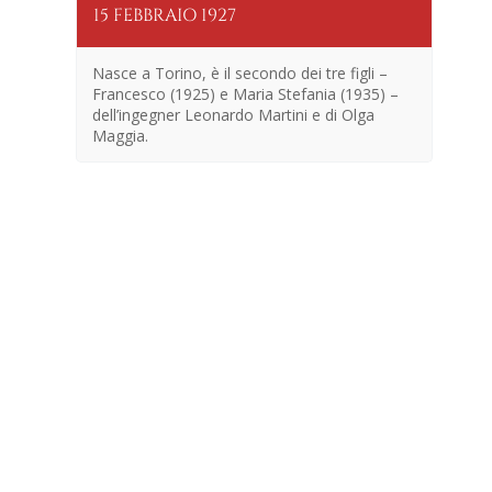
15 FEBBRAIO 1927
25
Nasce a Torino, è il secondo dei tre figli –
Francesco (1925) e Maria Stefania (1935) –
dell’ingegner Leonardo Martini e di Olga
Maggia.
En
no