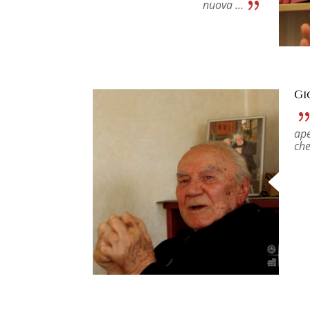
nuova …
Gi
ape
che