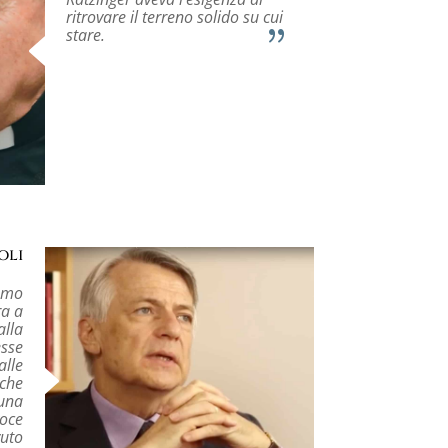
ritrovare il terreno solido su cui
stare.
oli
ismo
ra a
alla
esse
alle
 che
 una
voce
vuto