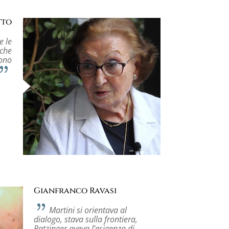
tto
e le
 che
dono
Gianfranco Ravasi
Martini si orientava al
dialogo, stava sulla frontiera,
Ratzinger aveva l’esigenza di