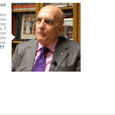
ini
teso
a ma
noso
e. È
ione
ella
ioso