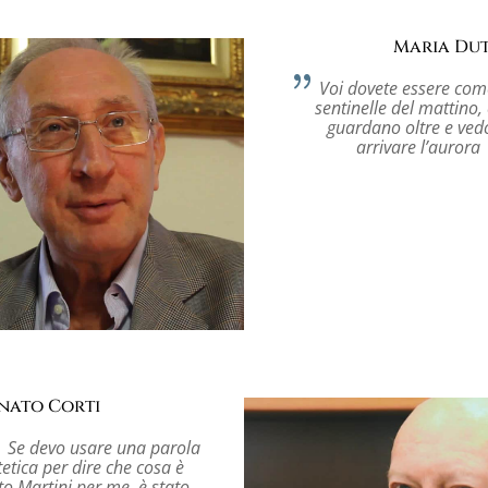
Maria Du
Voi dovete essere com
sentinelle del mattino,
guardano oltre e ve
arrivare l’aurora
nato Corti
Se devo usare una parola
tetica per dire che cosa è
to Martini per me, è stato