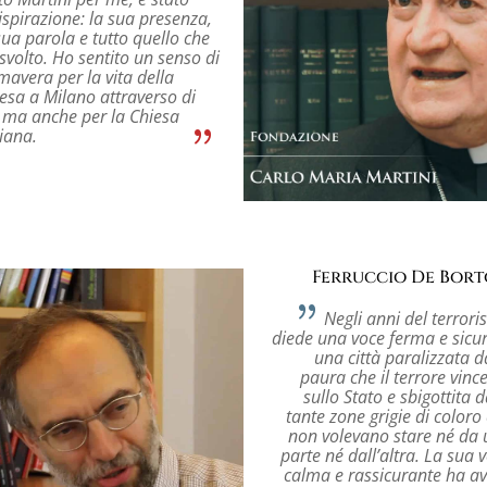
ispirazione: la sua presenza,
sua parola e tutto quello che
svolto. Ho sentito un senso di
mavera per la vita della
esa a Milano attraverso di
, ma anche per la Chiesa
liana.
Ferruccio De Bort
Negli anni del terror
diede una voce ferma e sicu
una città paralizzata d
paura che il terrore vinc
sullo Stato e sbigottita d
tante zone grigie di coloro
non volevano stare né da
parte né dall’altra. La sua 
calma e rassicurante ha a