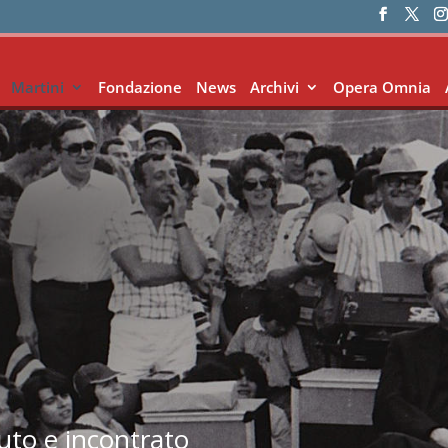
Martini
Fondazione
News
Archivi
Opera Omnia
iuto e incontrato