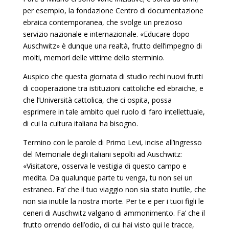
per esempio, la fondazione Centro di documentazione
ebraica contemporanea, che svolge un prezioso
servizio nazionale e internazionale. «Educare dopo
Auschwitz» è dunque una real­tà, frutto dell’impegno di
molti, memori delle vittime dello sterminio.
Auspico che questa giornata di studio rechi nuovi frutti
di cooperazione tra istituzioni cattoliche ed ebraiche, e
che l’U­niversità cattolica, che ci ospita, possa
esprimere in tale ambi­to quel ruolo di faro intellettuale,
di cui la cultura italiana ha bisogno.
Termino con le parole di Primo Levi, incise all’ingresso
del Memoriale degli italiani sepolti ad Auschwitz:
«Visitatore, os­serva le vestigia di questo campo e
medita. Da qualunque par­te tu venga, tu non sei un
estraneo. Fa’ che il tuo viaggio non sia stato inutile, che
non sia inutile la nostra morte. Per te e per i tuoi figli le
ceneri di Auschwitz valgano di ammonimen­to. Fa’ che il
frutto orrendo dell’odio, di cui hai visto qui le tracce,