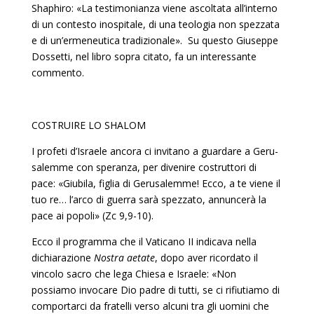
Shaphiro: «La testimonian­za viene ascoltata all’interno
di un contesto inospitale, di una teologia non spezzata
e di un’ermeneutica tradizionale». Su questo Giuseppe
Dossetti, nel libro sopra citato, fa un interes­sante
commento.
COSTRUIRE LO SHALOM
I profeti d’Israele ancora ci invitano a guardare a Geru­
salemme con speranza, per divenire costruttori di
pace: «Giubila, figlia di Gerusalemme! Ecco, a te viene il
tuo re… l’arco di guerra sarà spezzato, annuncerà la
pace ai popoli» (Zc 9,9-10).
Ecco il programma che il Vaticano II indicava nella
dichia­razione
Nostra aetate
, dopo aver ricordato il
vincolo sacro che lega Chiesa e Israele: «Non
possiamo invocare Dio padre di tutti, se ci rifiutiamo di
comportarci da fratelli verso alcuni tra gli uomini che