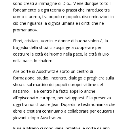
sono creati a immagine di Dio… Viene dunque tolto il
fondamento a ogni teoria o prassi che introduce tra
uo­mo e uomo, tra popolo e popolo, discriminazioni in
ciò che ri­guarda la dignità umana e i diritti che ne
promanano».
Ebrei, cristiani, uomini e donne di buona volontà, la
trage­dia della shoà ci sospinge a cooperare per
costruire la città del­l’uomo nella pace, la città di Dio
nella pace, lo shalom.
Alle porte di Auschwitz è sorto un centro di
formazione, studio, incontro, dialogo e preghiera sulla
shoà e sul martirio dei popoli europei vittime del
nazismo. Tale centro ha fatto appello anche
all’episcopato europeo, per svilupparsi. E la presenza
oggi tra noi di padre Jean Dujardin è testimonianza che
ebrei e cristiani continuano a collaborare per educare i
giovani «dopo Auschwitz».
Pure a Milano ci sono varie iniziative; è sorta da anni,