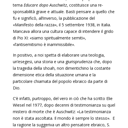
tema
Educare dopo Auschwitz
, costituisce una re­
sponsabilità grave e attuale. Basti pensare a quello che
fu e si­gnificò, all’inverso, la pubblicazione del
«Manifesto della raz­za», il 5 settembre 1938, in Italia.
Mancava allora una cultura capace di intendere il grido
di Pio XI: «siamo spiritualmente semiti»,
«l’antisemitismo è inammissibile».
In positivo, a noi spetta di elaborare una teologia,
un’ese­gesi, una storia e una giurisprudenza che, dopo
la tragedia del­la shoah, non dimentichino la costante
dimensione etica della situazione umana e la
particolare chiamata del popolo ebraico da parte di
Dio.
C’è infatti, purtroppo, del vero in ciò che ha scritto Elie
Wiesel nel 1977, dopo decenni di testimonianza su quel
miste­ro di morte che è Auschwitz: «La testimonianza
non è stata ascoltata. Il mondo è sempre lo stesso».
E
la ragione la sugge­riva un altro pensatore ebraico, S.