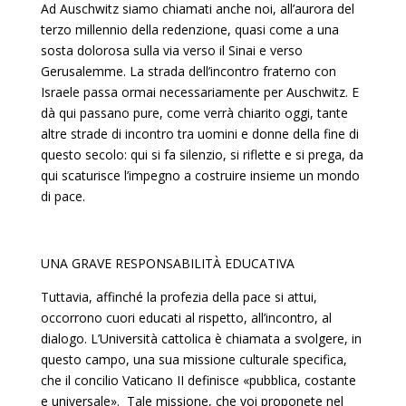
Ad Auschwitz siamo chiamati anche noi, all’aurora del
terzo millennio della redenzione, quasi come a una
sosta dolo­rosa sulla via verso il Sinai e verso
Gerusalemme. La strada dell’incontro fraterno con
Israele passa ormai necessariamen­te per Auschwitz. E
dà qui passano pure, come verrà chiarito oggi, tante
altre strade di incontro tra uomini e donne della fi­ne di
questo secolo: qui si fa silenzio, si riflette e si prega, da
qui scaturisce l’impegno a costruire insieme un mondo
di pace.
UNA GRAVE RESPONSABILITÀ EDUCATIVA
Tuttavia, affinché la profezia della pace si attui,
occorrono cuori educati al rispetto, all’incontro, al
dialogo. L’Università cattolica è chiamata a svolgere, in
questo campo, una sua mis­sione culturale specifica,
che il concilio Vaticano II definisce «pubblica, costante
e universale». Tale missione, che voi pro­ponete nel