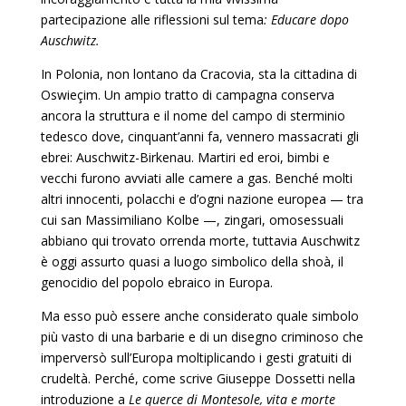
partecipazione alle riflessioni sul tema
: Educare dopo
Auschwitz.
In Polonia, non lontano da Cracovia, sta la cittadina di
Os­wieçim. Un ampio tratto di campagna conserva
ancora la struttura e il nome del campo di sterminio
tedesco dove, cin­quant’anni fa, vennero massacrati gli
ebrei: Auschwitz-Bir­kenau. Martiri ed eroi, bimbi e
vecchi furono avviati alle ca­mere a gas. Benché molti
altri innocenti, polacchi e d’ogni na­zione europea — tra
cui san Massimiliano Kolbe —, zingari, omosessuali
abbiano qui trovato orrenda morte, tuttavia Auschwitz
è oggi assurto quasi a luogo simbolico della shoà, il
genocidio del popolo ebraico in Europa.
Ma esso può essere anche considerato quale simbolo
più vasto di una barbarie e di un disegno criminoso che
imperver­sò sull’Europa moltiplicando i gesti gratuiti di
crudeltà. Per­ché, come scrive Giuseppe Dossetti nella
introduzione a
Le querce di Montesole, vita e morte