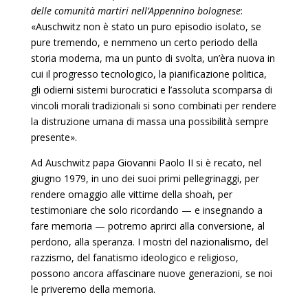
delle comunità martiri nel­l’Appennino bolognese
:
«Auschwitz non è stato un puro episo­dio isolato, se
pure tremendo, e nemmeno un certo periodo della
storia moderna, ma un punto di svolta, un’èra nuova in
cui il progresso tecnologico, la pianificazione politica,
gli odierni sistemi burocratici e l’assoluta scomparsa di
vincoli morali tradizionali si sono combinati per rendere
la distruzio­ne umana di massa una possibilità sempre
presente».
Ad Auschwitz papa Giovanni Paolo II si è recato, nel
giu­gno 1979, in uno dei suoi primi pellegrinaggi, per
rendere omaggio alle vittime della shoah, per
testimoniare che solo ri­cordando — e insegnando a
fare memoria — potremo aprirci alla conversione, al
perdono, alla speranza. I mostri del nazio­nalismo, del
razzismo, del fanatismo ideologico e religioso,
possono ancora affascinare nuove generazioni, se noi
le prive­remo della memoria.