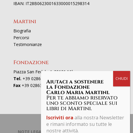
IBAN: IT28B0623001633000015298314
Martini
Biografia
Percorsi
Testimonianze
Fondazione
Piazza San Fedele 4, 20121 Milano
Tel.
+39 02863521
Aiutaci a sostenere
Fax
+39 0286352801
la Fondazione
Carlo Maria Martini.
Per te abbiamo riservato
uno sconto speciale sui
libri di Martini.
Iscriviti ora
alla nostra Newsletter
e rimani informato su tutte le
nostre attività.
NOTE LEGALI | PRIVACY POLICY
| © Fondazione