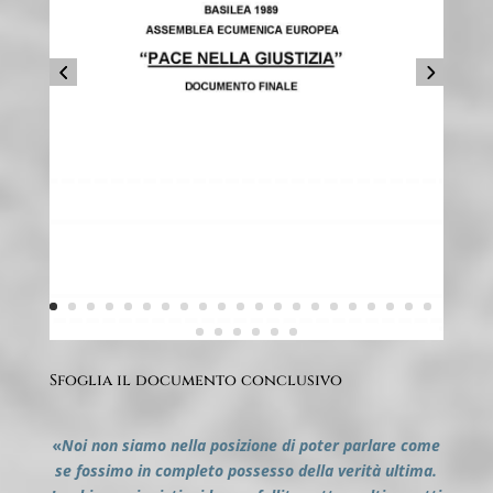
Sfoglia il documento conclusivo
«
N
oi non siamo nella posizione di poter parlare come
se fossimo in completo possesso della verità ultima.