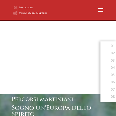
01
02
03
04
05
06
07
08
Percorsi martiniani
Sogno un'Europa dello
Spirito