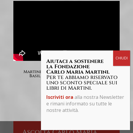
Aiutaci a sostenere
la Fondazione
Carlo Maria Martini.
Martini dall'interno della cattedrale di
Basilea parla dell'Assemblea ecumenica
Per te abbiamo riservato
uno sconto speciale sui
libri di Martini.
Iscriviti ora
alla nostra Newsletter
e rimani informato su tutte le
nostre attività.
Share This
Ascolta Carlo Maria