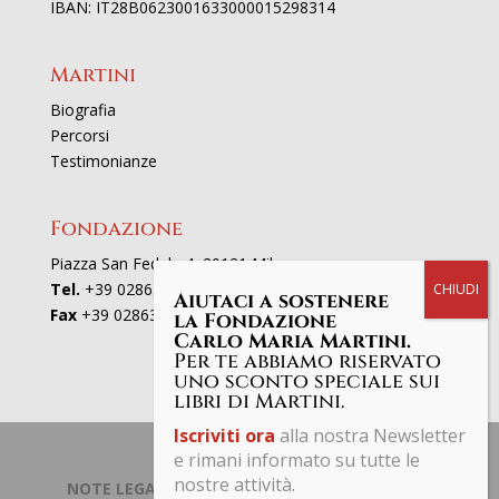
IBAN: IT28B0623001633000015298314
Martini
Biografia
Percorsi
Testimonianze
Fondazione
Piazza San Fedele 4, 20121 Milano
Tel.
+39 02863521
Aiutaci a sostenere
Fax
+39 0286352801
la Fondazione
Carlo Maria Martini.
Per te abbiamo riservato
uno sconto speciale sui
libri di Martini.
Iscriviti ora
alla nostra Newsletter
e rimani informato su tutte le
nostre attività.
NOTE LEGALI | PRIVACY POLICY
| © Fondazione