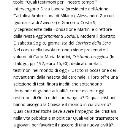
titolo: “Quali testimoni per il nostro tempo?”.
Intervengono Silvia Landra (presidente dell’Azione
Cattolica Ambrosiana di Milano), Alessandro Zaccuri
(giornalista di
Avvenire
) e Giacomo Costa SJ
(vicepresidente della Fondazione Martini e direttore
della rivista
Aggiornamenti Sociali
). Modera il dibattito
Elisabetta Soglio, giornalista del
Corriere della Sera
.
Nel corso della tavola rotonda viene presentato il
volume di Carlo Maria Martini,
Cristiani coraggiosi
(In
dialogo, pp. 192, euro 15,90), dedicato ai «laici
testimoni nel mondo di oggi». Uscito in occasione dei
novant’anni dalla nascita del cardinale, il libro offre una
selezione di testi finora inediti che sottendono
domande di grande attualità: come essere oggi
testimoni di Gesù e del suo Vangelo? Di quali cristiani
hanno bisogno la Chiesa e il mondo in cui viviamo?
Quali caratteristiche deve avere l’impegno dei cristiani
nella vita pubblica e in politica? Quali valori trasmettere
a giovani per favorire il nascere di una nuova civiltà?