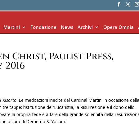
Martini
Fondazione
News
Archivi
Opera Omnia
en Christ, Paulist Press,
 2016
l Risorto
. Le meditazioni inedite del Cardinal Martini in occasione dell
e tappe: l’istituzione dell’Eucaristia, la Risurrezione e il dono dello
novare la propria fede e a fare della grande solennità della resurrezion
one a cura di Demetrio S. Yocum.