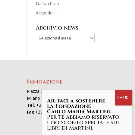
Dall’archivio
Accadde il…
Archivio news
Fondazione
Piazza San Fedele 4, 20121
Milano
Aiutaci a sostenere
Tel.
+39 02863521
la Fondazione
Carlo Maria Martini.
Fax
+39 0286352801
Per te abbiamo riservato
uno sconto speciale sui
libri di Martini.