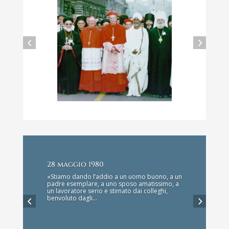
Sogno un’Europa dello
spirito
Gli anni della presidenza di Carlo Maria Martini al
28 maggio 1980
Consiglio delle Conferenze episcopali europee (1987-
1993).
«Stiamo dando l’addio a un uomo buono, a un
padre esemplare, a uno sposo amatissimo, a
un lavoratore serio e stimato dai colleghi,
Read More
benvoluto dagli…