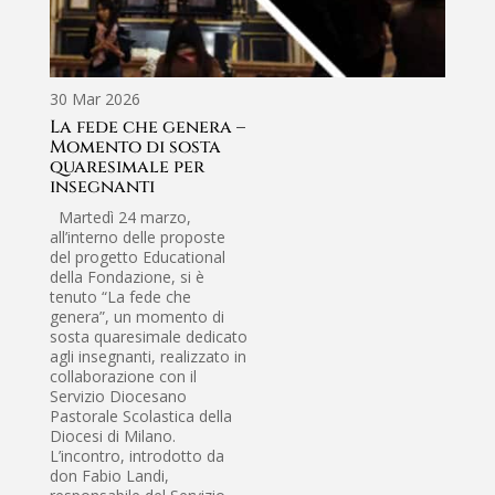
13 
Mo
30 Mar 2026
pe
La fede che genera –
al
Momento di sosta
Ca
quaresimale per
Ma
insegnanti
ap
Martedì 24 marzo,
In 
all’interno delle proposte
Qua
del progetto Educational
pos
della Fondazione, si è
il 
tenuto “La fede che
Carl
genera”, un momento di
Serv
sosta quaresimale dedicato
Scol
agli insegnanti, realizzato in
Mil
collaborazione con il
mar
Servizio Diocesano
mom
Pastorale Scolastica della
rifl
Diocesi di Milano.
ins
L’incontro, introdotto da
Fon
don Fabio Landi,
Fede