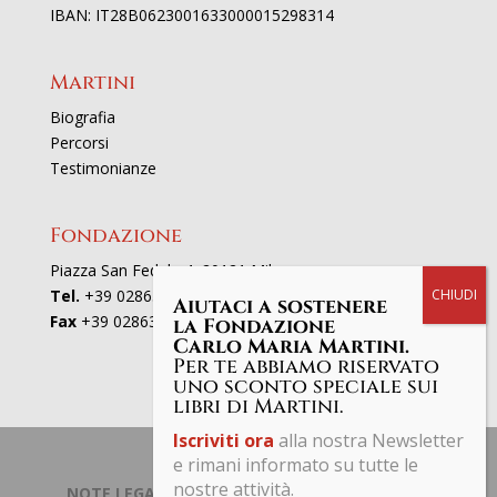
IBAN: IT28B0623001633000015298314
Martini
Biografia
Percorsi
Testimonianze
Fondazione
Piazza San Fedele 4, 20121 Milano
Tel.
+39 02863521
Aiutaci a sostenere
Fax
+39 0286352801
la Fondazione
Carlo Maria Martini.
Per te abbiamo riservato
uno sconto speciale sui
libri di Martini.
Iscriviti ora
alla nostra Newsletter
e rimani informato su tutte le
nostre attività.
NOTE LEGALI | PRIVACY POLICY
| © Fondazione