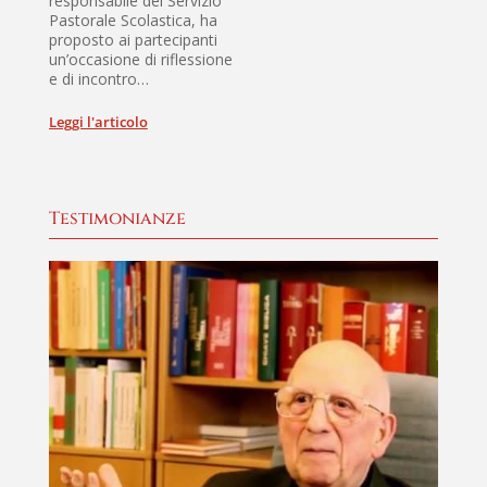
responsabile del Servizio
Nel
Pastorale Scolastica, ha
Edu
proposto ai partecipanti
Fon
un’occasione di riflessione
pro
e di incontro…
ispi
scri
Leggi l'articolo
Legg
Testimonianze