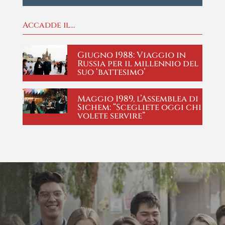
Accadde il…
Giugno 1988: Viaggio in
Russia per il millennio del
suo ‘battesimo’
Maggio 1989, l’Assemblea di
Sichem: “Scegliete oggi chi
volete servire”