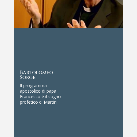
Pietro Bovati
Aveva la capacità di
suscitare una parola
responsabile da
parte di tutti […] Un
punto forte della sua
personalità stava in
una capacità di
ascolto così attenta
e così responsabile
che suscitava una
qualità di parola
proporzionata
all’ascolto del
maestro.