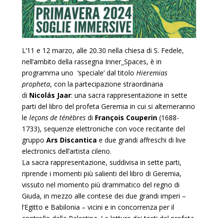
L’11 e 12 marzo, alle 20.30 nella chiesa di S. Fedele,
nell’ambito della rassegna Inner_Spaces, è in
programma uno ‘speciale’ dal titolo
Hieremias
propheta
, con la partecipazione straordinaria
di
Nicolás Jaar
: una sacra rappresentazione in sette
parti del libro del profeta Geremia in cui si alterneranno
le
leçons de ténèbres
di
François Couperin
(1688-
1733), sequenze elettroniche con voce recitante del
gruppo
Ars Discantica
e due grandi affreschi di live
electronics dell’artista cileno.
La sacra rappresentazione, suddivisa in sette parti,
riprende i momenti più salienti del libro di Geremia,
vissuto nel momento più drammatico del regno di
Giuda, in mezzo alle contese dei due grandi imperi –
l’Egitto e Babilonia – vicini e in concorrenza per il