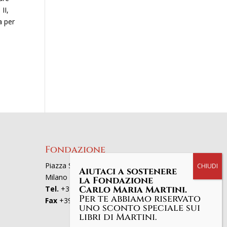
II,
a per
Fondazione
Piazza San Fedele 4, 20121
Aiutaci a sostenere
Milano
la Fondazione
Carlo Maria Martini.
Tel.
+39 02863521
Per te abbiamo riservato
Fax
+39 0286352801
uno sconto speciale sui
libri di Martini.