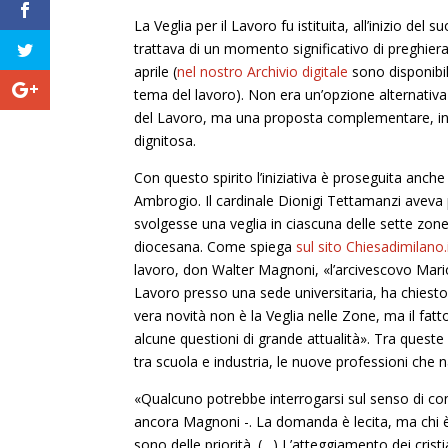
La Veglia per il Lavoro fu istituita, all’inizio del
trattava di un momento significativo di preghier
aprile (
nel nostro Archivio digitale
sono disponibili
tema del lavoro). Non era un’opzione alternativa 
del Lavoro, ma una proposta complementare, in c
dignitosa.
Con questo spirito l’iniziativa è proseguita anche
Ambrogio. Il cardinale Dionigi Tettamanzi aveva 
svolgesse una veglia in ciascuna delle sette zone.
diocesana. Come spiega
sul sito Chiesadimilano.
lavoro, don Walter Magnoni, «l’arcivescovo Mario
Lavoro presso una sede universitaria, ha chiest
vera novità non è la Veglia nelle Zone, ma il f
alcune questioni di grande attualità». Tra queste 
tra scuola e industria, le nuove professioni che
«Qualcuno potrebbe interrogarsi sul senso di con
ancora Magnoni -. La domanda è lecita, ma chi è 
sono delle priorità. (…) L’atteggiamento dei cri