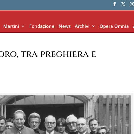
Martini
Fondazione
News
Archivi
Opera Omnia
voro, tra preghiera e