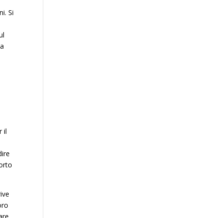
i. Si
ul
ta
e
a
 il
dire
porto
rive
oro
are