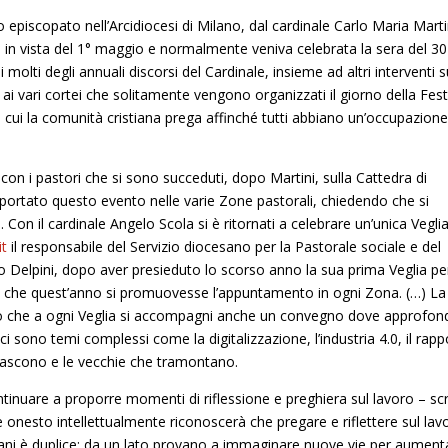
 suo episcopato nell’Arcidiocesi di Milano, dal cardinale Carlo Maria Martin
a in vista del 1° maggio e normalmente veniva celebrata la sera del 30
 molti degli annuali discorsi del Cardinale, insieme ad altri interventi s
ai vari cortei che solitamente vengono organizzati il giorno della Fes
ui la comunità cristiana prega affinché tutti abbiano un’occupazion
 con i pastori che si sono succeduti, dopo Martini, sulla Cattedra di
portato questo evento nelle varie Zone pastorali, chiedendo che si
 Con il cardinale Angelo Scola si è ritornati a celebrare un’unica Vegli
it
il responsabile del Servizio diocesano per la Pastorale sociale e del
 Delpini, dopo aver presieduto lo scorso anno la sua prima Veglia per
o che quest’anno si promuovesse l’appuntamento in ogni Zona. (…) La
atto che a ogni Veglia si accompagni anche un convegno dove approfon
ci sono temi complessi come la digitalizzazione, l’industria 4.0, il rap
 nascono e le vecchie che tramontano.
tinuare a proporre momenti di riflessione e preghiera sul lavoro – sc
onesto intellettualmente riconoscerà che pregare e riflettere sul lav
stiani è duplice: da un lato provano a immaginare nuove vie per aument